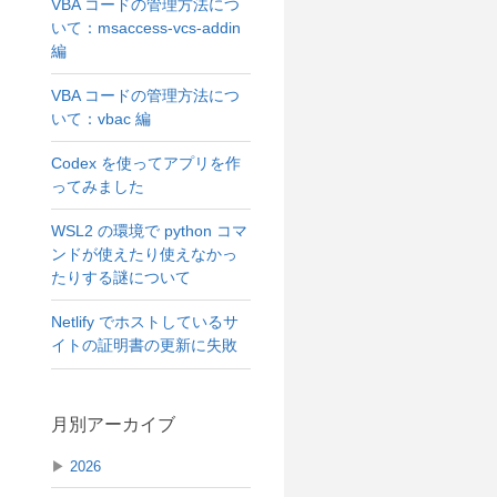
VBA コードの管理方法につ
いて：msaccess-vcs-addin
編
VBA コードの管理方法につ
いて：vbac 編
Codex を使ってアプリを作
ってみました
WSL2 の環境で python コマ
ンドが使えたり使えなかっ
たりする謎について
Netlify でホストしているサ
イトの証明書の更新に失敗
月別アーカイブ
▶
2026