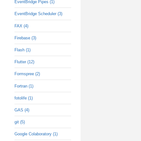
EventBridge Pipes (1)
EventBridge Scheduler (3)
FAX (4)
Firebase (3)
Flash (1)
Flutter (12)
Formspree (2)
Fortran (1)
fotolife (1)
GAS (4)
git (5)
Google Colaboratory (1)