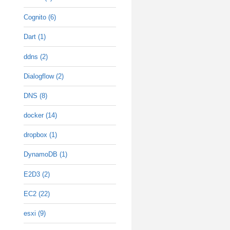
Cognito (6)
Dart (1)
ddns (2)
Dialogflow (2)
DNS (8)
docker (14)
dropbox (1)
DynamoDB (1)
E2D3 (2)
EC2 (22)
esxi (9)