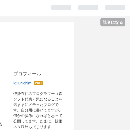
読者になる
プロフィール
id:junichim
はて
なブ
伊勢在住のプログラマー（森
ソフト代表）気になることを
ログ
気ままにメモったブログで
Pro
す。自分用に書いてますが、
何かの参考になればと思って
公開してます。たまに、技術
払
ネタ以外も混じります。